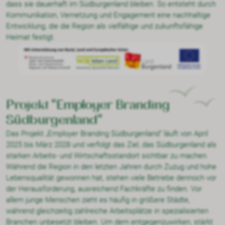
dass sie dauerhaft im Südburgenland bleiben. So entsteht durch
Kommunikation, Vernetzung und Engagement eine nachhaltige
Entwicklung, die die Region als vielfältige und zukunftsfähige
Heimat festigt.
Projekt "Employer Branding
Südburgenland"
Das Projekt „Employer Branding Südburgenland“ läuft von April
2025 bis März 2028 und verfolgt das Ziel, das Südburgenland als
starken Arbeits- und Wirtschaftsstandort sichtbar zu machen.
Während die Region in den letzten Jahren durch Zuzug und hohe
Lebensqualität gewonnen hat, stehen viele Betriebe dennoch vor
der Herausforderung, ausreichend Fachkräfte zu finden. Vor
allem junge Menschen zieht es häufig in größere Städte,
während gleichzeitig zahlreiche Arbeitsplätze in spezialisierten
Branchen unbesetzt bleiben. Um dem entgegenzuwirken, stärkt