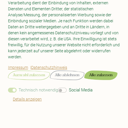
Verarbeitung dient der Einbindung von Inhalten, externen
Diensten und Elementen Dritter, der statistischen
Mein Südburgenland
Analyse/Messung, der personalisierten Werbung sowie der
südburgenland plus - Verein zur Förderung der Lebensqualität in der
Einbindung sozialer Medien. Je nach Funktion werden dabei
Region
Daten an Dritte weitergegeben und an Dritte in Ländern, in
Europastraße 1
denen kein angemessenes Datenschutzniveau vorliegt und von
A-7540 Güssing
diesen verarbeitet wird, z. B. die USA. Ihre Einwilligung ist stets
ankommen@mein-suedburgenland.at
freiwillig, für die Nutzung unserer Website nicht erforderlich und
kann jederzeit auf unserer Seite abgelehnt oder widerrufen
werden.
Impressum
Datenschutzhinweis
LEBEN
Auswahl zulassen
Alle ablehnen
Alle zulassen
WOHNEN
ARBEITEN
Technisch notwendig
Social Media
TIPPS & TRENDS
Details anzeigen
KONTAKT
UNSERE PROJEKTE
DATENSCHUTZ
IMPRESSUM