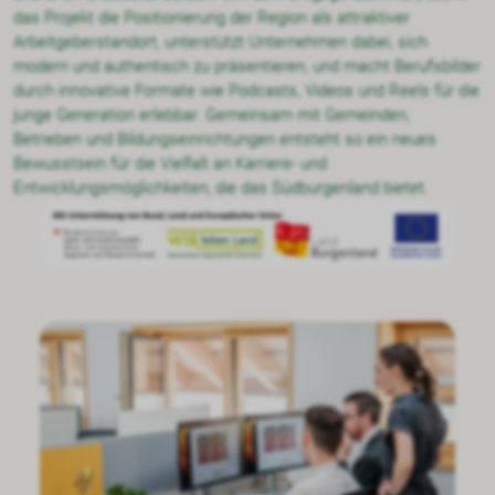
das Projekt die Positionierung der Region als attraktiver
Arbeitgeberstandort, unterstützt Unternehmen dabei, sich
modern und authentisch zu präsentieren, und macht Berufsbilder
durch innovative Formate wie Podcasts, Videos und Reels für die
junge Generation erlebbar. Gemeinsam mit Gemeinden,
Betrieben und Bildungseinrichtungen entsteht so ein neues
Bewusstsein für die Vielfalt an Karriere- und
Entwicklungsmöglichkeiten, die das Südburgenland bietet.