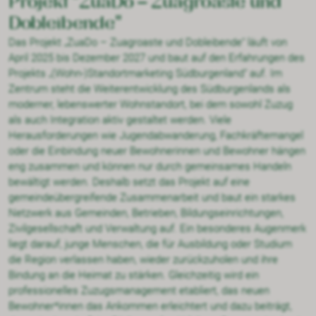
Projekt "ZuaDo – Zuagroaste und
Dobleibende"
Aktuelles
Das Projekt „ZuaDo – Zuagroaste und Dobleibende“ läuft von
April 2025 bis Dezember 2027 und baut auf den Erfahrungen des
Projekts „(Wohn-)Standortmarketing Südburgenland“ auf. Im
Zentrum steht die Weiterentwicklung des Südburgenlands als
moderner, lebenswerter Wohnstandort, bei dem sowohl Zuzug
KONTAKT
als auch Integration aktiv gestaltet werden. Viele
Herausforderungen wie Jugendabwanderung, Fachkräftemangel
oder die Einbindung neuer Bewohnerinnen und Bewohner hängen
eng zusammen und können nur durch gemeinsames Handeln
bewältigt werden. Deshalb setzt das Projekt auf eine
gemeindeübergreifende Zusammenarbeit und baut ein starkes
Netzwerk aus Gemeinden, Betrieben, Bildungseinrichtungen,
Zivilgesellschaft und Verwaltung auf. Ein besonderes Augenmerk
liegt darauf, junge Menschen, die für Ausbildung oder Studium
die Region verlassen haben, wieder zurückzuholen und ihre
Bindung an die Heimat zu stärken. Gleichzeitig wird ein
professionelles Zuzugsmanagement etabliert, das neuen
Bewohner*innen das Ankommen erleichtert und dazu beiträgt,