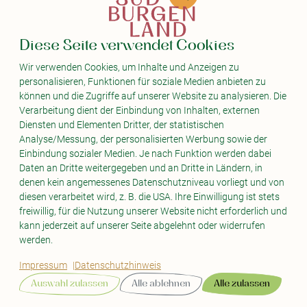
TIPPS & TRENDS
KONTAKT
UNSERE PROJEKTE
Diese Seite verwendet Cookies
Wir verwenden Cookies, um Inhalte und Anzeigen zu
DATENSCHUTZ
IMPRESSUM
personalisieren, Funktionen für soziale Medien anbieten zu
können und die Zugriffe auf unserer Website zu analysieren. Die
Verarbeitung dient der Einbindung von Inhalten, externen
Diensten und Elementen Dritter, der statistischen
Mit Unterstützung von Bund, Land und Europäischer Union
Analyse/Messung, der personalisierten Werbung sowie der
Einbindung sozialer Medien. Je nach Funktion werden dabei
Daten an Dritte weitergegeben und an Dritte in Ländern, in
denen kein angemessenes Datenschutzniveau vorliegt und von
diesen verarbeitet wird, z. B. die USA. Ihre Einwilligung ist stets
freiwillig, für die Nutzung unserer Website nicht erforderlich und
kann jederzeit auf unserer Seite abgelehnt oder widerrufen
werden.
Impressum
Datenschutzhinweis
Auswahl zulassen
Alle ablehnen
Alle zulassen