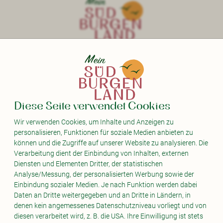
LEBEN
WOHNEN
ARBEITEN
TIPPS & TRENDS
KONTAKT
Diese Seite verwendet Cookies
UNSERE PROJEKTE
Wir verwenden Cookies, um Inhalte und Anzeigen zu
personalisieren, Funktionen für soziale Medien anbieten zu
DATENSCHUTZ
IMPRESSUM
können und die Zugriffe auf unserer Website zu analysieren. Die
Verarbeitung dient der Einbindung von Inhalten, externen
Diensten und Elementen Dritter, der statistischen
Analyse/Messung, der personalisierten Werbung sowie der
Mit Unterstützung von Bund, Land und Europäischer Union
Einbindung sozialer Medien. Je nach Funktion werden dabei
Daten an Dritte weitergegeben und an Dritte in Ländern, in
denen kein angemessenes Datenschutzniveau vorliegt und von
diesen verarbeitet wird, z. B. die USA. Ihre Einwilligung ist stets